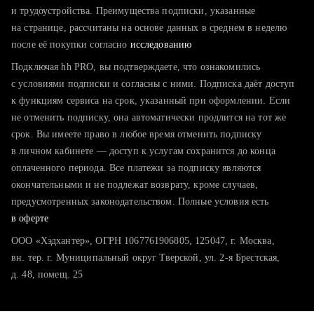
тратите много времени на поиск и вручную поднимаете
и трудоустройства. Преимущества подписки, указанные
резюме
на странице, рассчитаны на основе данных в среднем в неделю
после её покупки согласно
хотите сравнить себя с конкурентами и оценить шансы
исследованию
Подключая hh PRO, вы подтверждаете, что ознакомились
с условиями подписки и согласны с ними. Подписка даёт доступ
к функциям сервиса на срок, указанный при оформлении. Если
не отменить подписку, она автоматически продлится на тот же
срок. Вы имеете право в любое время отменить подписку
в личном кабинете — доступ к услугам сохранится до конца
оплаченного периода. Все платежи за подписку являются
окончательными и не подлежат возврату, кроме случаев,
предусмотренных законодательством. Полные условия есть
в оферте
ООО «Хэдхантер», ОГРН 1067761906805, 125047, г. Москва,
вн. тер. г. Муниципальный округ Тверской, ул. 2-я Брестская,
д. 48, помещ. 25