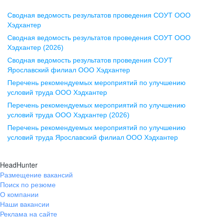
Сводная ведомость результатов проведения СОУТ ООО
Воронеж
Хэдхантер
Сводная ведомость результатов проведения СОУТ ООО
ул. Комиссаржевской, д. 10,
Хэдхантер (2026)
офис 1212
Сводная ведомость результатов проведения СОУТ
+7 473 280-05-05
Ярославский филиал ООО Хэдхантер
pr@vrn.hh.ru
Перечень рекомендуемых мероприятий по улучшению
условий труда ООО Хэдхантер
Казань
Перечень рекомендуемых мероприятий по улучшению
ул. Спартаковская, д. 2А, этаж 3,
условий труда ООО Хэдхантер (2026)
помещение 15
Перечень рекомендуемых мероприятий по улучшению
условий труда Ярославский филиал ООО Хэдхантер
+7 843 212-12-50
pr@kzn.hh.ru
HeadHunter
Размещение вакансий
Екатеринбург
Поиск по резюме
ул. Боевых Дружин, стр. 20,
О компании
5 этаж, офис 505, 521
Наши вакансии
Реклама на сайте
+7 343 226-79-99