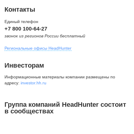
Контакты
Единый телефон
+7 800 100-64-27
звонок из регионов России бесплатный
Региональные офисы HeadHunter
Москва
Инвесторам
внутригородская территория
Информационные материалы компании размещены по
Муниципальный округ Тверской,
адресу:
investor.hh.ru
2-я Брестская ул., д. 48,
помещение 25
+7 495 974-64-27
Группа компаний HeadHunter состоит
+7 495 980-64-27
в сообществах
+7 495 134-92-24
press@hh.ru