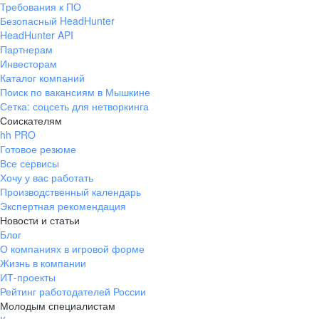
Требования к ПО
pr@ural.hh.ru
Безопасный HeadHunter
HeadHunter API
Краснодар
Партнерам
Инвесторам
ул. Янковского, д. 169, 7 этаж,
Каталог компаний
706 каб.
Поиск по вакансиям в Мышкине
+7 861 205-55-57
Сетка: соцсеть для нетворкинга
pr@krd.hh.ru
Соискателям
hh PRO
Готовое резюме
Владивосток
Все сервисы
пер. Ланинский д. 4, офис 3.4
Хочу у вас работать
Производственный календарь
+7 423 202-33-28
Экспертная рекомендация
pr@dv.hh.ru
Новости и статьи
Блог
Новосибирск
О компаниях в игровой форме
Жизнь в компании
ул. Большевистская, д. 35,
ИТ-проекты
помещение 21
Рейтинг работодателей России
+7 383 207-94-64
Молодым специалистам