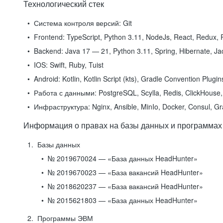
Технологический стек
Система контроля версий:
Git
Frontend:
TypeScript, Python 3.11, NodeJs, React, Redux, R
Backend:
Java 17 — 21, Python 3.11, Spring, Hibernate, Jac
IOS:
Swift, Ruby, Tuist
Android:
Kotlin, Kotlin Script (kts), Gradle Convention Plugi
Работа с данными:
PostgreSQL, Scylla, Redis, ClickHouse, 
Инфраструктура:
Nginx, Ansible, MinIo, Docker, Consul, G
Информация о правах на базы данных и программах
Базы данных
№ 2019670024 — «База данных HeadHunter»
№ 2019670023 — «База вакансий HeadHunter»
№ 2018620237 — «База вакансий HeadHunter»
№ 2015621803 — «База данных HeadHunter»
Программы ЭВМ