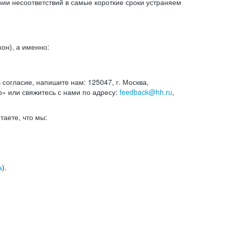
и несоответствий в самые короткие сроки устраняем
он), а именно:
ь согласие, напишите нам: 125047, г. Москва,
р» или свяжитесь с нами по адресу:
feedback@hh.ru
,
итаете, что мы:
а
).