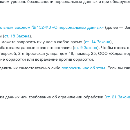
аем уровень безопасности персональных данных и при обнаружени
альным законом №
152-ФЗ
«О персональных данных»
(далее — Зак
м (
ст. 18 Закона
),
можете запросить их у нас в любое время (
ст. 14 Закона
),
абатываем данные с вашего согласия (
ст. 9 Закона
). Чтобы отозват
верской, 2-я Брестская улица, дом 48, помещ. 25, ООО «Хэдханте
ние обработки или возражение против обработки.
далить их самостоятельно либо
попросить нас об этом
. Если вы сч
ки данных или требование об ограничении обработки (
ст. 21 Закон