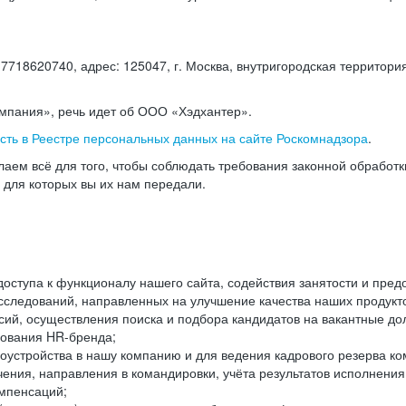
18620740, адрес: 125047, г. Москва, внутригородская территория
омпания», речь идет об ООО «Хэдхантер».
есть в Реестре персональных данных на сайте Роскомнадзора
.
аем всё для того, чтобы соблюдать требования законной обработ
, для которых вы их нам передали.
ступа к функционалу нашего сайта, содействия занятости и пред
следований, направленных на улучшение качества наших продуктов
ий, осуществления поиска и подбора кандидатов на вакантные дол
ования HR-бренда;
оустройства в нашу компанию и для ведения кадрового резерва ко
чения, направления в командировки, учёта результатов исполнени
омпенсаций;