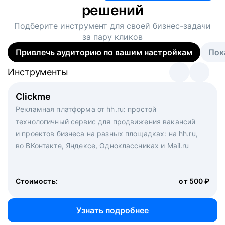
решений
Подберите инструмент для своей
бизнес-задачи
за пару кликов
Привлечь аудиторию по вашим настройкам
Пок
Инструменты
Инструменты
Инструменты
Виртуальный рекрутер
Clickme
Вакансия дня
Массовый подбор под ключ. Решите, сколько
Рекламная платформа от hh.ru: простой
Рекламный формат для вакансий на главной странице
кандидатов и когда вам нужно, и за дело возьмутся
технологичный сервис для продвижения вакансий
hh.ru. Увеличивает количество откликов
маркетологи, рекрутеры и проектные менеджеры
и проектов бизнеса на разных площадках: на hh.ru,
hh.ru с целым набором digital-инструментов
во ВКонтакте, Яндексе, Одноклассниках и Mail.ru
Стоимость:
от 200 000 ₽
Узнать подробнее
Стоимость:
от 500 ₽
Узнать подробнее
Узнать подробнее