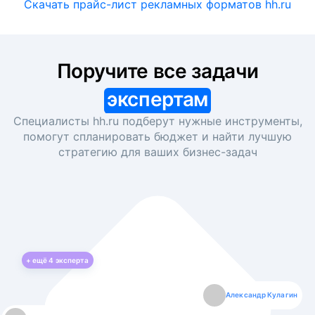
Скачать прайс-лист рекламных форматов hh.ru
Поручите все задачи
экспертам
Специалисты hh.ru подберут нужные инструменты,
помогут спланировать бюджет и найти лучшую
стратегию для ваших
бизнес-задач
+ ещё
4
эксперта
Екатерина Лазаренко
Александр Кулагин
Даниил Макаров
Борис Кашко
Юлия Изоитко