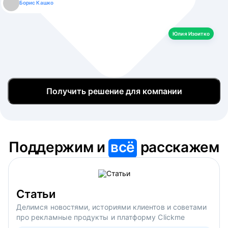
Борис Кашко
Юлия Изоитко
Александр Кулагин
Даниил Макаров
Екатерина Лазаренко
Юлия Изоитко
Получить решение для компании
Поддержим и
всё
расскажем
Статьи
Делимся новостями, историями клиентов и советами
про рекламные продукты и платформу Clickme