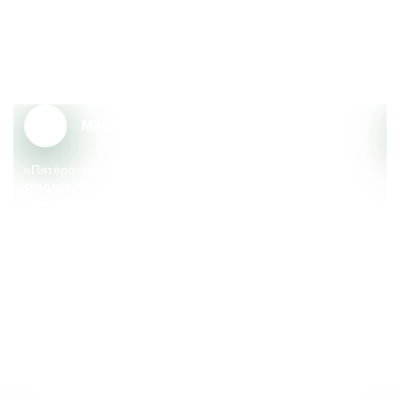
Почему сотрудники выбирают
«Пятёрочку»?
Масштаб и надёжность
«Пятёрочка» – крупный федеральный ритейлер, который
создаёт тренды, меняющие сферу розничной торговли.
Компания реализует множество социальных
и экологических инициатив, поддерживает местные
сообщества.